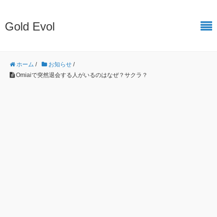
Gold Evol
ホーム
/
お知らせ
/
Omiaiで突然退会する人がいるのはなぜ？サクラ？